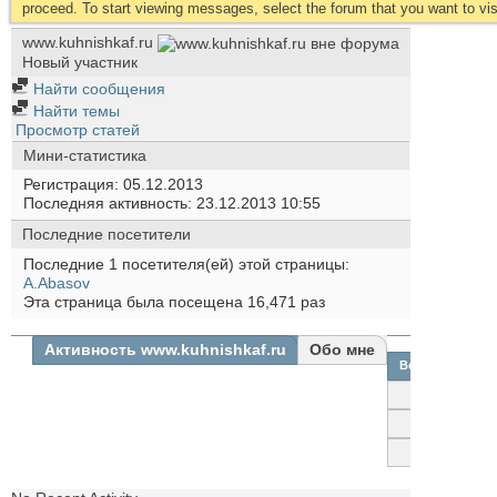
proceed. To start viewing messages, select the forum that you want to visi
www.kuhnishkaf.ru
Новый участник
Найти сообщения
Найти темы
Просмотр статей
Мини-статистика
Регистрация
05.12.2013
Последняя активность
23.12.2013
10:55
Последние посетители
Последние 1 посетителя(ей) этой страницы:
A.Abasov
Эта страница была посещена
16,471
раз
Активность www.kuhnishkaf.ru
Обо мне
Все
www.kuhnishkaf
Друзья
Фотографии