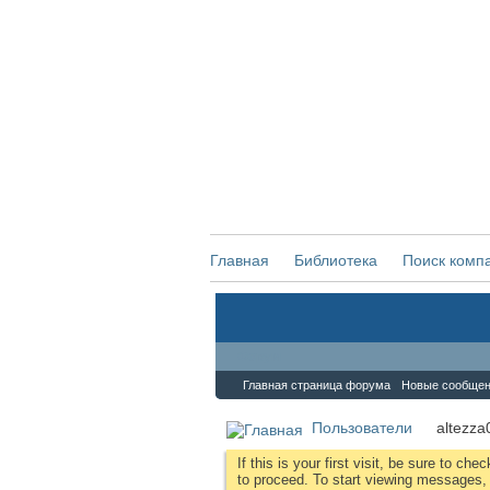
Главная
Библиотека
Поиск комп
Форум
Главная страница форума
Новые сообще
Пользователи
altezza
If this is your first visit, be sure to che
to proceed. To start viewing messages, s