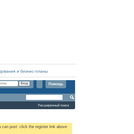
дования и бизнес-планы
Помощь
Расширенный поиск
 can post: click the register link above