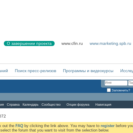
О завершении проекта
www.cfin.ru
www.marketing.spb.ru
аний
Поиск пресс-релизов
Программы и видеокурсы
Иссле
Запомнить?
ния
Справка
Календарь
Сообщество
Опции форума
Навигация
072
ck out the
FAQ
by clicking the link above. You may have to
register
before you
elect the forum that you want to visit from the selection below.