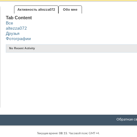
Активность altezza072
Обо мне
Tab Content
Все
altezza072
Друзья
Фотографии
No Recent Activity
Обратная с
Текущее время:
08:15
. Часовой пояс GMT +4.