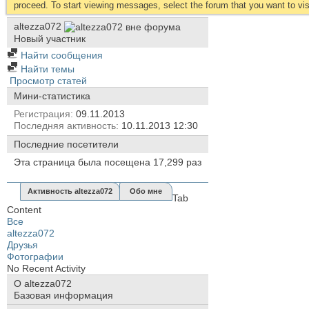
proceed. To start viewing messages, select the forum that you want to visi
altezza072
Новый участник
Найти сообщения
Найти темы
Просмотр статей
Мини-статистика
Регистрация
09.11.2013
Последняя активность
10.11.2013
12:30
Последние посетители
Эта страница была посещена
17,299
раз
Активность altezza072
Обо мне
Tab
Content
Все
altezza072
Друзья
Фотографии
No Recent Activity
О altezza072
Базовая информация