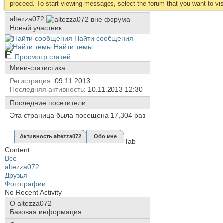
proceed. To start viewing messages, select the forum that you want to visi
altezza072
Новый участник
Найти сообщения
Найти темы
Просмотр статей
Мини-статистика
Регистрация
09.11.2013
Последняя активность
10.11.2013
12:30
Последние посетители
Эта страница была посещена
17,304
раз
Активность altezza072
Обо мне
Tab
Content
Все
altezza072
Друзья
Фотографии
No Recent Activity
О altezza072
Базовая информация