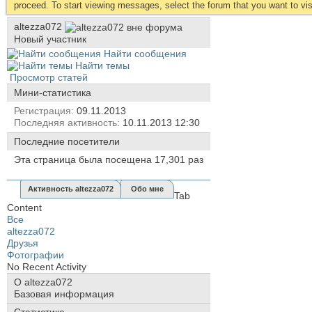
proceed. To start viewing messages, select the forum that you want to visi
altezza072
Новый участник
Найти сообщения
Найти темы
Просмотр статей
Мини-статистика
Регистрация
09.11.2013
Последняя активность
10.11.2013
12:30
Последние посетители
Эта страница была посещена
17,301
раз
Активность altezza072
Обо мне
Tab
Content
Все
altezza072
Друзья
Фотографии
No Recent Activity
О altezza072
Базовая информация
Статистика