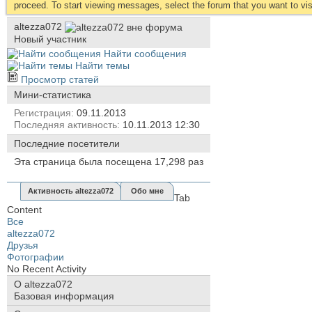
proceed. To start viewing messages, select the forum that you want to visi
altezza072
Новый участник
Найти сообщения
Найти темы
Просмотр статей
Мини-статистика
Регистрация
09.11.2013
Последняя активность
10.11.2013
12:30
Последние посетители
Эта страница была посещена
17,298
раз
Активность altezza072
Обо мне
Tab
Content
Все
altezza072
Друзья
Фотографии
No Recent Activity
О altezza072
Базовая информация