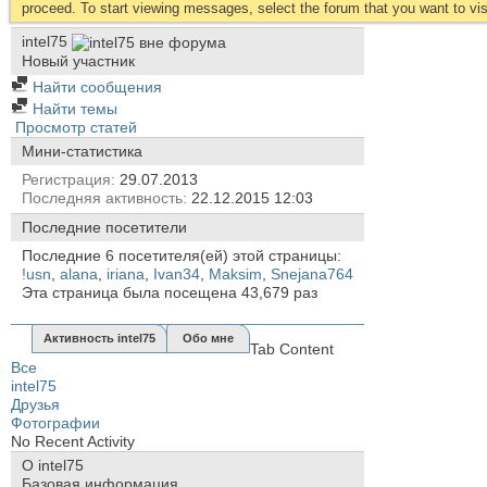
proceed. To start viewing messages, select the forum that you want to visi
intel75
Новый участник
Найти сообщения
Найти темы
Просмотр статей
Мини-статистика
Регистрация
29.07.2013
Последняя активность
22.12.2015
12:03
Последние посетители
Последние 6 посетителя(ей) этой страницы:
!usn
,
alana
,
iriana
,
Ivan34
,
Maksim
,
Snejana764
Эта страница была посещена
43,679
раз
Активность intel75
Обо мне
Tab Content
Все
intel75
Друзья
Фотографии
No Recent Activity
О intel75
Базовая информация