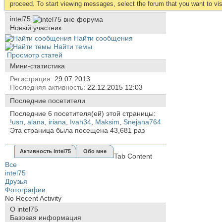
proceed. To start viewing messages, select the forum that you want to visi
intel75
Новый участник
Найти сообщения
Найти темы
Просмотр статей
Мини-статистика
Регистрация
29.07.2013
Последняя активность
22.12.2015
12:03
Последние посетители
Последние 6 посетителя(ей) этой страницы:
!usn
,
alana
,
iriana
,
Ivan34
,
Maksim
,
Snejana764
Эта страница была посещена
43,681
раз
Активность intel75
Обо мне
Tab Content
Все
intel75
Друзья
Фотографии
No Recent Activity
О intel75
Базовая информация