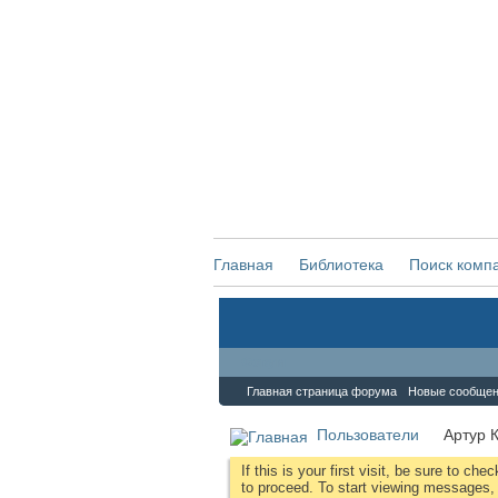
Главная
Библиотека
Поиск комп
Форум
Главная страница форума
Новые сообще
Пользователи
Артур 
If this is your first visit, be sure to che
to proceed. To start viewing messages, s