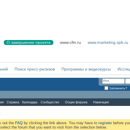
О завершении проекта
www.cfin.ru
www.marketing.spb.ru
аний
Поиск пресс-релизов
Программы и видеокурсы
Иссле
Запомнить?
ния
Справка
Календарь
Сообщество
Опции форума
Навигация
К
ck out the
FAQ
by clicking the link above. You may have to
register
before you
elect the forum that you want to visit from the selection below.