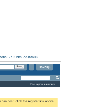
дования и бизнес-планы
Помощь
Расширенный поиск
 can post: click the register link above