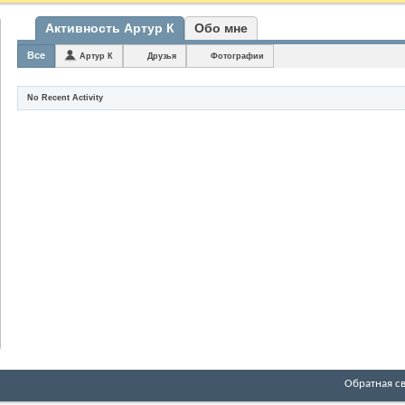
Активность Артур К
Обо мне
Все
Артур К
Друзья
Фотографии
No Recent Activity
Обратная с