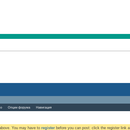
во
Опции форума
Навигация
k above. You may have to
register
before you can post: click the register link