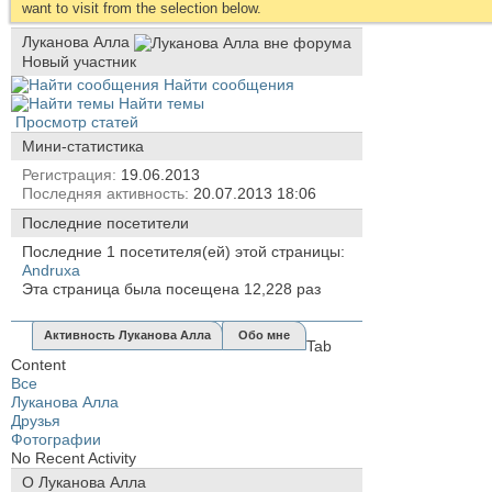
want to visit from the selection below.
Луканова Алла
Новый участник
Найти сообщения
Найти темы
Просмотр статей
Мини-статистика
Регистрация
19.06.2013
Последняя активность
20.07.2013
18:06
Последние посетители
Последние 1 посетителя(ей) этой страницы:
Andruxa
Эта страница была посещена
12,228
раз
Активность Луканова Алла
Обо мне
Tab
Content
Все
Луканова Алла
Друзья
Фотографии
No Recent Activity
О Луканова Алла