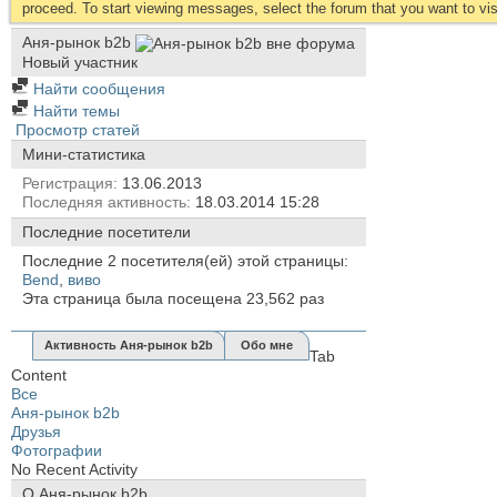
proceed. To start viewing messages, select the forum that you want to visi
Аня-рынок b2b
Новый участник
Найти сообщения
Найти темы
Просмотр статей
Мини-статистика
Регистрация
13.06.2013
Последняя активность
18.03.2014
15:28
Последние посетители
Последние 2 посетителя(ей) этой страницы:
Bend
,
виво
Эта страница была посещена
23,562
раз
Активность Аня-рынок b2b
Обо мне
Tab
Content
Все
Аня-рынок b2b
Друзья
Фотографии
No Recent Activity
О Аня-рынок b2b