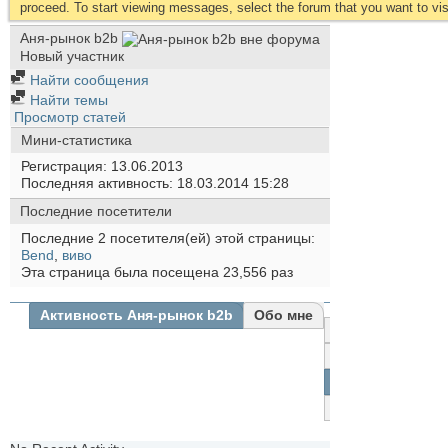
proceed. To start viewing messages, select the forum that you want to visi
Аня-рынок b2b
Новый участник
Найти сообщения
Найти темы
Просмотр статей
Мини-статистика
Регистрация
13.06.2013
Последняя активность
18.03.2014
15:28
Последние посетители
Последние 2 посетителя(ей) этой страницы:
Bend
,
виво
Эта страница была посещена
23,556
раз
Активность Аня-рынок b2b
Обо мне
Все
Аня-
рынок
Друзья
b2b
Фотографии