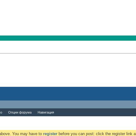
во
Опции форума
Навигация
k above. You may have to
register
before you can post: click the register link