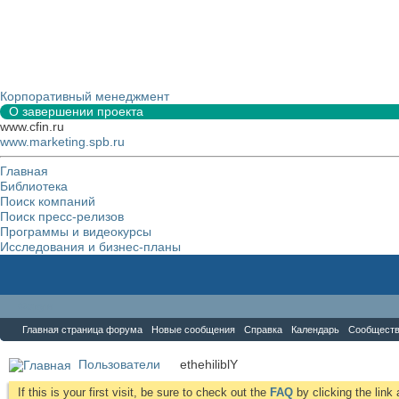
Корпоративный менеджмент
О завершении проекта
www.cfin.ru
www.marketing.spb.ru
Главная
Библиотека
Поиск компаний
Поиск пресс-релизов
Программы и видеокурсы
Исследования и бизнес-планы
Форум
Главная страница форума
Новые сообщения
Справка
Календарь
Сообщест
Пользователи
ethehiliblY
If this is your first visit, be sure to check out the
FAQ
by clicking the lin