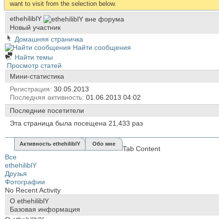
want to visit from the selection below.
ethehiliblY
Новый участник
Домашняя страничка
Найти сообщения
Найти темы
Просмотр статей
Мини-статистика
Регистрация
30.05.2013
Последняя активность
01.06.2013
04:02
Последние посетители
Эта страница была посещена
21,433
раз
Активность ethehiliblY
Обо мне
Tab Content
Все
ethehiliblY
Друзья
Фотографии
No Recent Activity
О ethehiliblY
Базовая информация