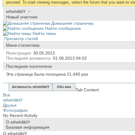
proceed. To start viewing messages, select the forum that you want to visi
ethehiliblY
Новый участник
Домашняя страничка
Найти сообщения
Найти темы
Просмотр статей
Мини-статистика
Регистрация
30.05.2013
Последняя активность
01.06.2013
04:02
Последние посетители
Эта страница была посещена
21,440
раз
Активность ethehiliblY
Обо мне
Tab Content
Все
ethehiliblY
Друзья
Фотографии
No Recent Activity
О ethehiliblY
Базовая информация
О ethehiliblY