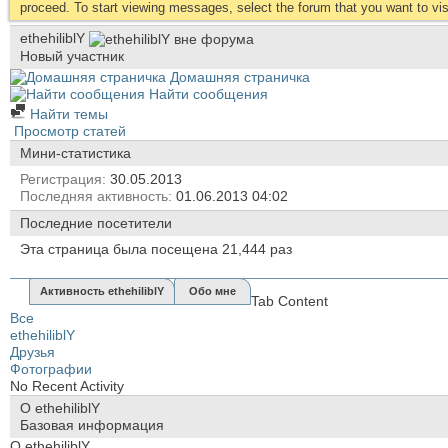
proceed. To start viewing messages, select the forum that you want to visi
ethehiliblY
Новый участник
Домашняя страничка
Найти сообщения
Найти темы
Просмотр статей
Мини-статистика
Регистрация
30.05.2013
Последняя активность
01.06.2013
04:02
Последние посетители
Эта страница была посещена
21,444
раз
Активность ethehiliblY
Обо мне
Tab Content
Все
ethehiliblY
Друзья
Фотографии
No Recent Activity
О ethehiliblY
Базовая информация
О ethehiliblY