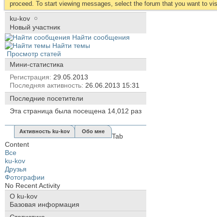
proceed. To start viewing messages, select the forum that you want to visi
ku-kov
Новый участник
Найти сообщения
Найти темы
Просмотр статей
Мини-статистика
Регистрация
29.05.2013
Последняя активность
26.06.2013
15:31
Последние посетители
Эта страница была посещена
14,012
раз
Активность ku-kov
Обо мне
Tab
Content
Все
ku-kov
Друзья
Фотографии
No Recent Activity
О ku-kov
Базовая информация