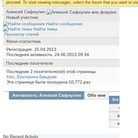
proceed. To start viewing messages, select the forum that you want to visi
Алексей Сафиулин
Новый участник
Найти сообщения
Найти темы
Просмотр статей
Мини-статистика
Регистрация
25.04.2013
Последняя активность
24.06.2013
09:34
Последние посетители
Последние 2 посетителя(ей) этой страницы:
folio
,
Екатерина Бредова
Эта страница была посещена
10,772
раз
Активность Алексей Сафиулин
Обо мне
Все
Алексей
Сафиулин
Друзья
Фотографии
No Recent Activity