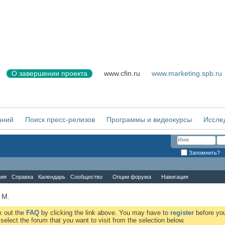
О завершении проекта
www.cfin.ru
www.marketing.spb.ru
аний
Поиск пресс-релизов
Программы и видеокурсы
Иссле
Запомнить?
ния
Справка
Календарь
Сообщество
Опции форума
Навигация
 М.
ck out the
FAQ
by clicking the link above. You may have to
register
before you
elect the forum that you want to visit from the selection below.