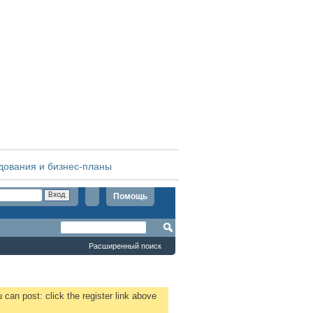
дования и бизнес-планы
Помощь
Расширенный поиск
 can post: click the register link above