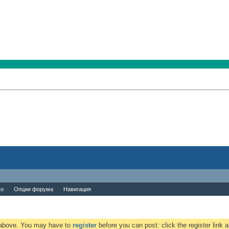
во
Опции форума
Навигация
k above. You may have to
register
before you can post: click the register link