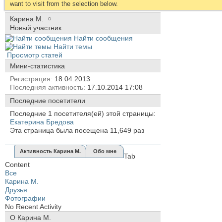
want to visit from the selection below.
Карина М.
Новый участник
Найти сообщения
Найти темы
Просмотр статей
Мини-статистика
Регистрация
18.04.2013
Последняя активность
17.10.2014
17:08
Последние посетители
Последние 1 посетителя(ей) этой страницы:
Екатерина Бредова
Эта страница была посещена
11,649
раз
Активность Карина М.
Обо мне
Tab
Content
Все
Карина М.
Друзья
Фотографии
No Recent Activity
О Карина М.