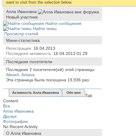
want to visit from the selection below.
Алла Ивановна
Новый участник
Найти сообщения
Найти темы
Просмотр статей
Мини-статистика
Регистрация
16.04.2013
Последняя активность
16.04.2013
01:29
Последние посетители
Последние 2 посетителя(ей) этой страницы:
AlexeiI
,
Antasa
Эта страница была посещена
19,936
раз
Активность Алла Ивановна
Обо мне
Tab
Content
Все
Алла Ивановна
Друзья
Фотографии
No Recent Activity
О Алла Ивановна