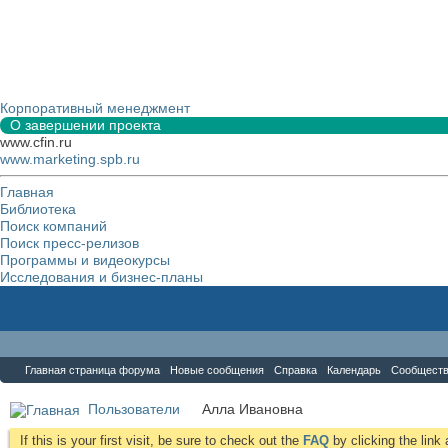
Корпоративный менеджмент
О завершении проекта
www.cfin.ru
www.marketing.spb.ru
Главная
Библиотека
Поиск компаний
Поиск пресс-релизов
Программы и видеокурсы
Исследования и бизнес-планы
Форум
Главная страница форума
Новые сообщения
Справка
Календарь
Сообщест
Пользователи
Алла Ивановна
If this is your first visit, be sure to check out the
FAQ
by clicking the lin