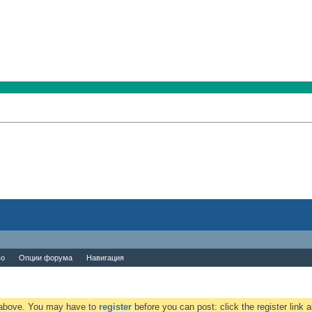
во
Опции форума
Навигация
k above. You may have to
register
before you can post: click the register link