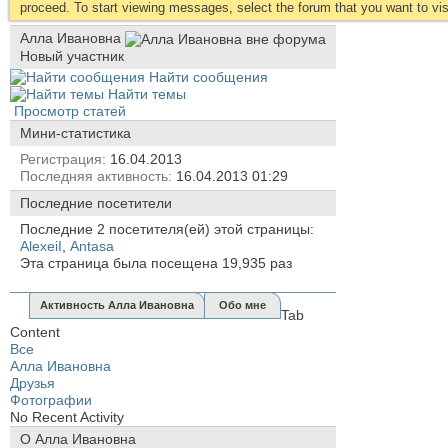
proceed. To start viewing messages, select the forum that you want to visi
Алла Ивановна
Новый участник
Найти сообщения
Найти темы
Просмотр статей
Мини-статистика
Регистрация
16.04.2013
Последняя активность
16.04.2013
01:29
Последние посетители
Последние 2 посетителя(ей) этой страницы:
AlexeiI
,
Antasa
Эта страница была посещена
19,935
раз
Активность Алла Ивановна
Обо мне
Tab
Content
Все
Алла Ивановна
Друзья
Фотографии
No Recent Activity
О Алла Ивановна