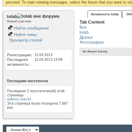
proceed. To start viewing messages, select the forum that you want to visi
Активность tolab
Об
tolab
Новый участник
Tab Content
Все
Найти сообщения
tolab
Найти темы
Друзья
Просмотр статей
Фотографии
No Recent Activity
Регистрация
11.04.2013
Последняя
11.04.2013
14:58
активность
Последние посетители
Последние 2 посетителя(ей) этой
страницы:
eliferov
,
Ivan34
Эта страница была посещена
7,887
раз