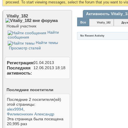
proceed. To start viewing messages, select the forum that you want to visi
Активность Vitaliy_1
Vitaliy_182
Все
Vitaliy_182
Друз
Новый участник
Найти
No Recent Activity
сообщения
Найти темы
Просмотр статей
Регистрация
01.04.2013
Последняя
12.06.2013
18:18
активность
Последние посетители
Последние 2 посетителя(ей)
этой страницы:
alex9994
,
Филимонихин Александр
Эта страница была посещена
20,995
раз