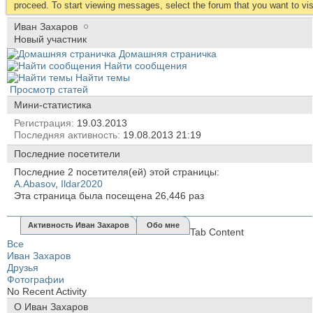
proceed. To start viewing messages, select the forum that you want to visi
Иван Захаров
Новый участник
Домашняя страничка
Найти сообщения
Найти темы
Просмотр статей
Мини-статистика
Регистрация
19.03.2013
Последняя активность
19.08.2013
21:19
Последние посетители
Последние 2 посетителя(ей) этой страницы:
A.Abasov
,
Ildar2020
Эта страница была посещена
26,446
раз
Активность Иван Захаров
Обо мне
Tab Content
Все
Иван Захаров
Друзья
Фотографии
No Recent Activity
О Иван Захаров