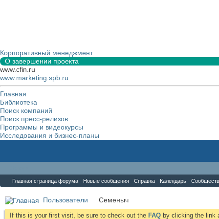
Корпоративный менеджмент
О завершении проекта
www.cfin.ru
www.marketing.spb.ru
Главная
Библиотека
Поиск компаний
Поиск пресс-релизов
Программы и видеокурсы
Исследования и бизнес-планы
Форум
Главная страница форума
Новые сообщения
Справка
Календарь
Сообщест
Пользователи
Семеныч
If this is your first visit, be sure to check out the
FAQ
by clicking the lin