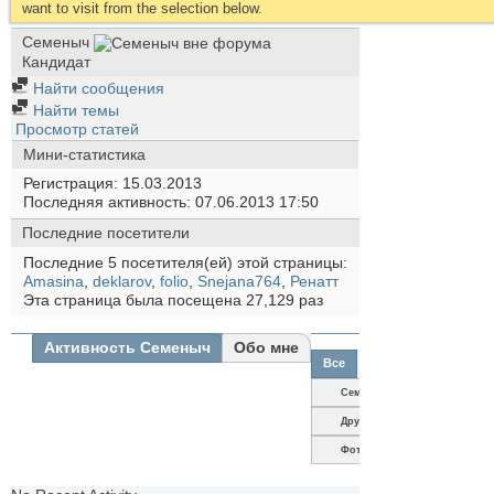
want to visit from the selection below.
Семеныч
Кандидат
Найти сообщения
Найти темы
Просмотр статей
Мини-статистика
Регистрация
15.03.2013
Последняя активность
07.06.2013
17:50
Последние посетители
Последние 5 посетителя(ей) этой страницы:
Amasina
,
deklarov
,
folio
,
Snejana764
,
Ренатт
Эта страница была посещена
27,129
раз
Активность Семеныч
Обо мне
Все
Семеныч
Друзья
Фотографии