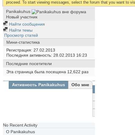
proceed. To start viewing messages, select the forum that you want to visi
Panikakuhus
Новый участник
Найти сообщения
Найти темы
Просмотр статей
Мини-статистика
Регистрация
27.02.2013
Последняя активность
28.02.2013
16:23
Последние посетители
Эта страница была посещена
12,622
раз
Активность Panikakuhus
Обо мне
Все
Panikakuhus
Друзья
Фотографии
No Recent Activity
О Panikakuhus