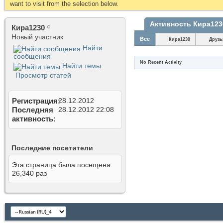
want to visit from the selection below.
Активность Кира123
Кира1230
Новый участник
Все
Кира1230
Друзь
Найти
сообщения
No Recent Activity
Найти темы
Просмотр статей
Регистрация
28.12.2012
Последняя
28.12.2012
22:08
активность
Последние посетители
Эта страница была посещена
26,340
раз