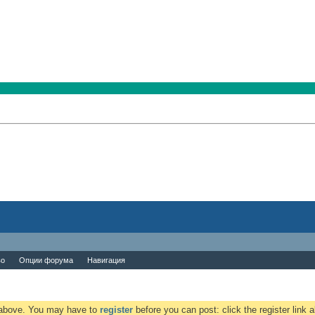
во
Опции форума
Навигация
k above. You may have to
register
before you can post: click the register link