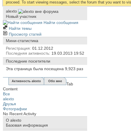
proceed. To start viewing messages, select the forum that you want to visi
alexto
Новый участник
Найти сообщения
Найти темы
Просмотр статей
Мини-статистика
Регистрация
01.12.2012
Последняя активность
19.03.2013
19:52
Последние посетители
Эта страница была посещена
9,923
раз
Активность alexto
Обо мне
Tab
Content
Все
alexto
Друзья
Фотографии
No Recent Activity
О alexto
Базовая информация