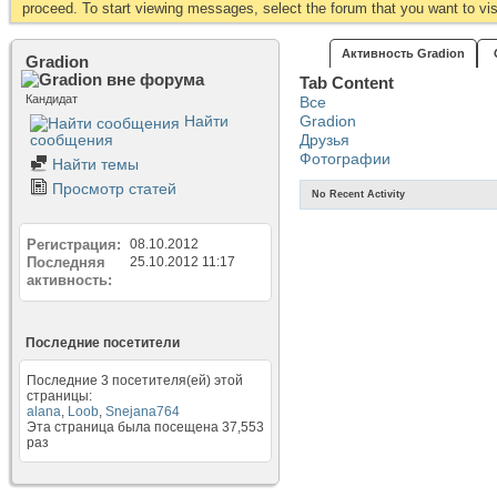
proceed. To start viewing messages, select the forum that you want to visi
Активность Gradion
Gradion
Tab Content
Кандидат
Все
Найти
Gradion
сообщения
Друзья
Фотографии
Найти темы
Просмотр статей
No Recent Activity
Регистрация
08.10.2012
Последняя
25.10.2012
11:17
активность
Последние посетители
Последние 3 посетителя(ей) этой
страницы:
alana
,
Loob
,
Snejana764
Эта страница была посещена
37,553
раз