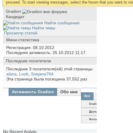
proceed. To start viewing messages, select the forum that you want to visi
Gradion
Кандидат
Найти сообщения
Найти темы
Просмотр статей
Мини-статистика
Регистрация
08.10.2012
Последняя активность
25.10.2012
11:17
Последние посетители
Последние 3 посетителя(ей) этой страницы:
alana
,
Loob
,
Snejana764
Эта страница была посещена
37,552
раз
Активность Gradion
Обо мне
Все
Gradion
Друзья
Фотографии
No Recent Activity