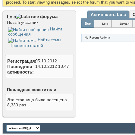
proceed. To start viewing messages, select the forum that you want to visi
Активность Lola
Lola
Новый участник
Все
Lola
Друзья
Найти
сообщения
No Recent Activity
Найти темы
Просмотр статей
Регистрация
05.10.2012
Последняя
14.10.2012
18:47
активность
Последние посетители
Эта страница была посещена
8,330
раз