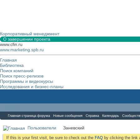
Корпоративный менеджмент
О завершении проекта
www.cfin.ru
www.marketing.spb.ru
Главная
Библиотека
Поиск компаний
Поиск пресс-релизов
Программы и видеокурсы
Исследования и бизнес-планы
Форум
Главная страница форума
Новые сообщения
Справка
Календарь
Сообщест
Пользователи
Заневский
If this is your first visit, be sure to check out the
FAQ
by clicking the lin