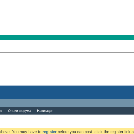
во
Опции форума
Навигация
k above. You may have to
register
before you can post: click the register link