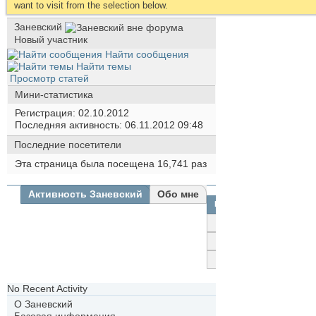
want to visit from the selection below.
Заневский
Новый участник
Найти сообщения
Найти темы
Просмотр статей
Мини-статистика
Регистрация
02.10.2012
Последняя активность
06.11.2012
09:48
Последние посетители
Эта страница была посещена
16,741
раз
Активность Заневский
Обо мне
Все
Заневский
Друзья
Фотографии
No Recent Activity
О Заневский
Базовая информация