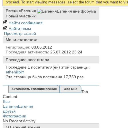
proceed. To start viewing messages, select the forum that you want to visi
ЕвгенияЕвгения
Новый участник
Найти сообщения
Найти темы
Просмотр статей
Мини-статистика
Регистрация
08.06.2012
Последняя активность
25.07.2012
23:24
Последние посетители
Последние 1 посетителя(ей) этой страницы:
ethehiliblY
Эта страница была посещена
17,759
раз
Активность ЕвгенияЕвгения
Обо мне
Tab
Content
Все
ЕвгенияЕвгения
Друзья
Фотографии
No Recent Activity
О ЕвгенияЕвгения