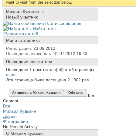
want to visit from the selection below.
Михаил Кузьмин
Новый участник
Найти сообщения
Найти темы
Просмотр статей
Мини-статистика
Регистрация
23.05.2012
Последняя активность
31.07.2012
18:43
Последние посетители
Последние 1 посетителя(ей) этой страницы:
alana
Эта страница была посещена
21,902
раз
Активность Михаил Кузьмин
Обо мне
Tab
Content
Все
Михаил Кузьмин
Друзья
Фотографии
No Recent Activity
О Михаил Кузьмин