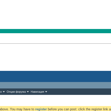
во
Опции форума
Навигация
k above. You may have to
register
before you can post: click the register link