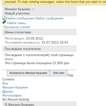
proceed. To start viewing messages, select the forum that you want to visi
Михаил Кузьмин
Новый участник
Найти сообщения
Найти темы
Просмотр статей
Мини-статистика
Регистрация
23.05.2012
Последняя активность
31.07.2012
18:43
Последние посетители
Последние 1 посетителя(ей) этой страницы:
alana
Эта страница была посещена
21,905
раз
Активность Михаил Кузьмин
Обо мне
Tab
Content
Все
Михаил Кузьмин
Друзья
Фотографии
No Recent Activity
О Михаил Кузьмин