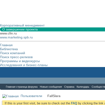
Корпоративный менеджмент
О завершении проекта
www.cfin.ru
www.marketing.spb.ru
Главная
Библиотека
Поиск компаний
Поиск пресс-релизов
Программы и видеокурсы
Исследования и бизнес-планы
Форум
Главная страница форума
Новые сообщения
Справка
Календарь
Сообщест
Пользователи
FallSlara
If this is your first visit, be sure to check out the
FAQ
by clicking the lin