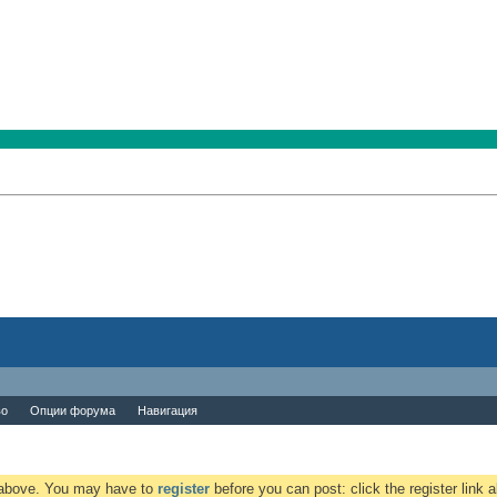
во
Опции форума
Навигация
k above. You may have to
register
before you can post: click the register link