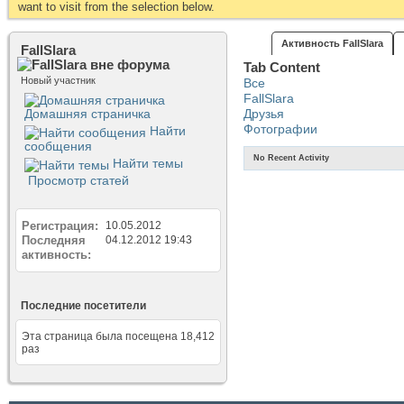
want to visit from the selection below.
Активность FallSlara
FallSlara
Tab Content
Новый участник
Все
FallSlara
Домашняя страничка
Друзья
Фотографии
Найти
сообщения
No Recent Activity
Найти темы
Просмотр статей
Регистрация
10.05.2012
Последняя
04.12.2012
19:43
активность
Последние посетители
Эта страница была посещена
18,412
раз