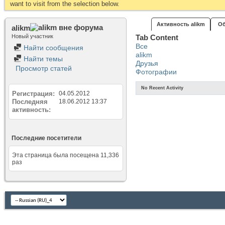
want to visit from the selection below.
Активность alikm
Об
alikm
Новый участник
Tab Content
Все
Найти сообщения
alikm
Найти темы
Друзья
Просмотр статей
Фотографии
No Recent Activity
Регистрация
04.05.2012
Последняя
18.06.2012
13:37
активность
Последние посетители
Эта страница была посещена
11,336
раз