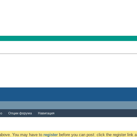
во
Опции форума
Навигация
k above. You may have to
register
before you can post: click the register link