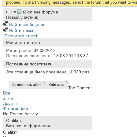
proceed. To start viewing messages, select the forum that you want to visi
alikm
Новый участник
Найти сообщения
Найти темы
Просмотр статей
Мини-статистика
Регистрация
04.05.2012
Последняя активность
18.06.2012
13:37
Последние посетители
Эта страница была посещена
11,339
раз
Активность alikm
Обо мне
Tab Content
Все
alikm
Друзья
Фотографии
No Recent Activity
О alikm
Базовая информация
О alikm