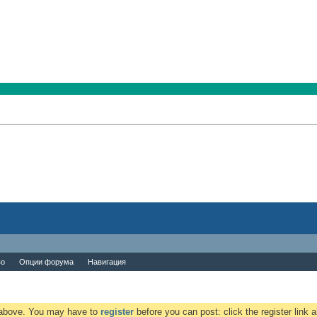
во
Опции форума
Навигация
k above. You may have to
register
before you can post: click the register link