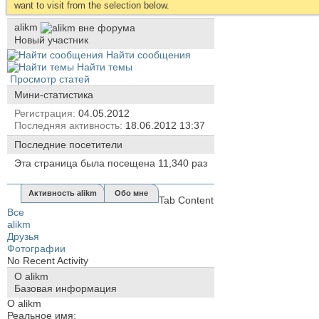
want to visit from the selection below.
alikm
Новый участник
Найти сообщения
Найти темы
Просмотр статей
Мини-статистика
Регистрация
04.05.2012
Последняя активность
18.06.2012
13:37
Последние посетители
Эта страница была посещена
11,340
раз
Активность alikm
Обо мне
Tab Content
Все
alikm
Друзья
Фотографии
No Recent Activity
О alikm
Базовая информация
О alikm
Реальное имя: