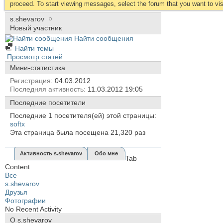
proceed. To start viewing messages, select the forum that you want to visi
s.shevarov
Новый участник
Найти сообщения
Найти темы
Просмотр статей
Мини-статистика
Регистрация
04.03.2012
Последняя активность
11.03.2012
19:05
Последние посетители
Последние 1 посетителя(ей) этой страницы:
softx
Эта страница была посещена
21,320
раз
Активность s.shevarov
Обо мне
Tab
Content
Все
s.shevarov
Друзья
Фотографии
No Recent Activity
О s.shevarov