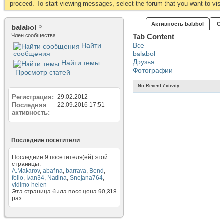
proceed. To start viewing messages, select the forum that you want to visi
Активность balabol
О
balabol
Член сообщества
Tab Content
Найти
Все
сообщения
balabol
Друзья
Найти темы
Фотографии
Просмотр статей
No Recent Activity
Регистрация
29.02.2012
Последняя
22.09.2016
17:51
активность
Последние посетители
Последние 9 посетителя(ей) этой
страницы:
A.Makarov
,
abafina
,
barrava
,
Bend
,
folio
,
Ivan34
,
Nadina
,
Snejana764
,
vidimo-helen
Эта страница была посещена
90,318
раз