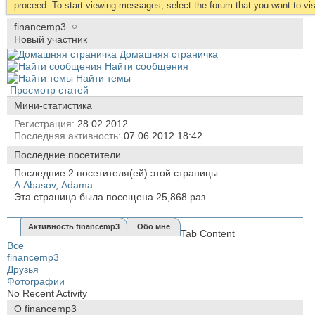
proceed. To start viewing messages, select the forum that you want to visi
financemp3
Новый участник
Домашняя страничка
Найти сообщения
Найти темы
Просмотр статей
Мини-статистика
Регистрация
28.02.2012
Последняя активность
07.06.2012
18:42
Последние посетители
Последние 2 посетителя(ей) этой страницы:
A.Abasov
,
Аdama
Эта страница была посещена
25,868
раз
Активность financemp3
Обо мне
Tab Content
Все
financemp3
Друзья
Фотографии
No Recent Activity
О financemp3