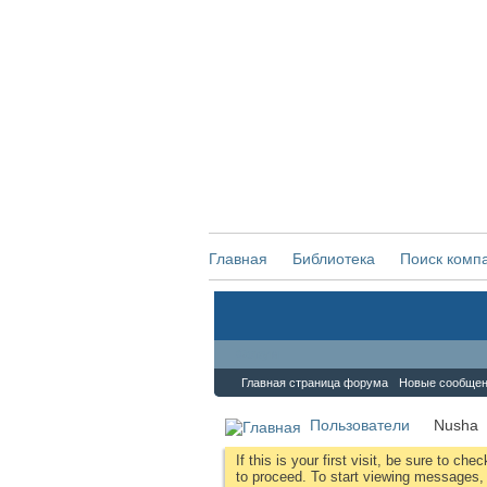
Главная
Библиотека
Поиск комп
Форум
Главная страница форума
Новые сообще
Пользователи
Nusha
If this is your first visit, be sure to che
to proceed. To start viewing messages, s