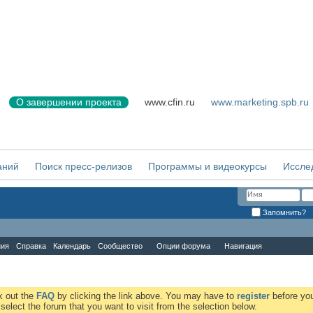
О завершении проекта
www.cfin.ru
www.marketing.spb.ru
аний
Поиск пресс-релизов
Программы и видеокурсы
Иссле
Запомнить?
ния
Справка
Календарь
Сообщество
Опции форума
Навигация
ck out the
FAQ
by clicking the link above. You may have to
register
before you
elect the forum that you want to visit from the selection below.