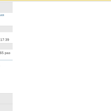
ния
2
17:39
865
раз
b