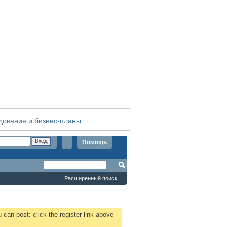
дования и бизнес-планы
Помощь
Расширенный поиск
 can post: click the register link above