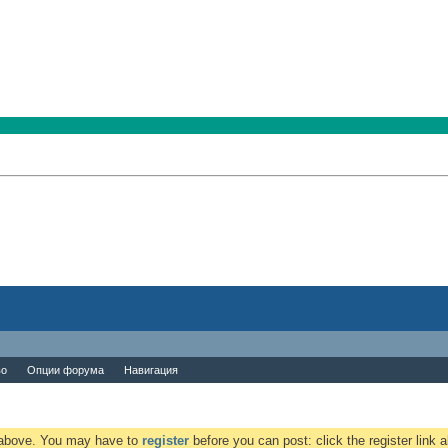
во
Опции форума
Навигация
k above. You may have to
register
before you can post: click the register link