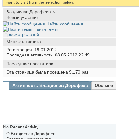
want to visit from the selection below.
Владислав Дорофеев
Новый участник
Найти сообщения
Найти темы
Просмотр статей
Мини-статистика
Регистрация
19.01.2012
Последняя активность
08.05.2012
22:49
Последние посетители
Эта страница была посещена
9,170
раз
Активность Владислав Дорофеев
Обо мне
Все
Владисл
Дорофее
Друзья
Фотогра
No Recent Activity
О Владислав Дорофеев