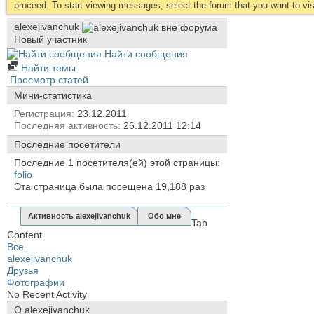
proceed. To start viewing messages, select the forum that you want to visi
alexejivanchuk
Новый участник
Найти сообщения
Найти темы
Просмотр статей
Мини-статистика
Регистрация
23.12.2011
Последняя активность
26.12.2011
12:14
Последние посетители
Последние 1 посетителя(ей) этой страницы:
folio
Эта страница была посещена
19,188
раз
Активность alexejivanchuk
Обо мне
Tab
Content
Все
alexejivanchuk
Друзья
Фотографии
No Recent Activity
О alexejivanchuk