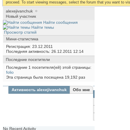
proceed. To start viewing messages, select the forum that you want to visi
alexejivanchuk
Новый участник
Найти сообщения
Найти темы
Просмотр статей
Мини-статистика
Регистрация
23.12.2011
Последняя активность
26.12.2011
12:14
Последние посетители
Последние 1 посетителя(ей) этой страницы:
folio
Эта страница была посещена
19,192
раз
Активность alexejivanchuk
Обо мне
Все
alexejivanchuk
Друзья
Фотографии
No Recent Activity