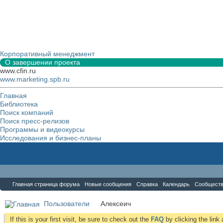
Корпоративный менеджмент
О завершении проекта
www.cfin.ru
www.marketing.spb.ru
Главная
Библиотека
Поиск компаний
Поиск пресс-релизов
Программы и видеокурсы
Исследования и бизнес-планы
Форум
Главная страница форума
Новые сообщения
Справка
Календарь
Сообщест
Пользователи
Алексеич
If this is your first visit, be sure to check out the
FAQ
by clicking the lin