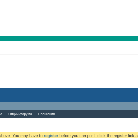
во
Опции форума
Навигация
k above. You may have to
register
before you can post: click the register link