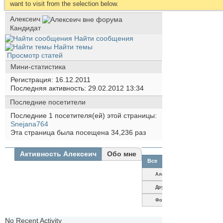
want to visit from the selection below.
Алексеич
Кандидат
Найти сообщения
Найти темы
Просмотр статей
Мини-статистика
Регистрация
16.12.2011
Последняя активность
29.02.2012
13:34
Последние посетители
Последние 1 посетителя(ей) этой страницы:
Snejana764
Эта страница была посещена
34,236
раз
Активность Алексеич
Обо мне
Все
Алексеич
Друзья
Фотографии
No Recent Activity