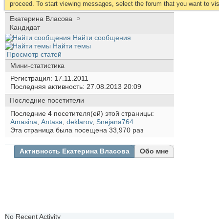
proceed. To start viewing messages, select the forum that you want to visi
Екатерина Власова
Кандидат
Найти сообщения
Найти темы
Просмотр статей
Мини-статистика
Регистрация
17.11.2011
Последняя активность
27.08.2013
20:09
Последние посетители
Последние 4 посетителя(ей) этой страницы:
Amasina
,
Antasa
,
deklarov
,
Snejana764
Эта страница была посещена
33,970
раз
Активность Екатерина Власова
Обо мне
Все
Екатерина
Власова
Друзья
Фотографии
No Recent Activity