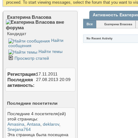
proceed. To start viewing messages, select the forum that you want to visi
Активность Екатери
Екатерина Власова
Все
Екатерина Власова
Кандидат
No Recent Activity
Найти
сообщения
Найти темы
Просмотр статей
Регистрация
17.11.2011
Последняя
27.08.2013
20:09
активность
Последние посетители
Последние 4 посетителя(ей)
этой страницы:
Amasina
,
Antasa
,
deklarov
,
Snejana764
Эта страница была посещена