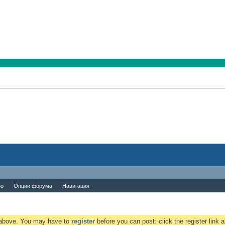
во
Опции форума
Навигация
k above. You may have to
register
before you can post: click the register link