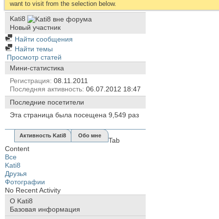
want to visit from the selection below.
Kati8
Новый участник
Найти сообщения
Найти темы
Просмотр статей
Мини-статистика
Регистрация
08.11.2011
Последняя активность
06.07.2012
18:47
Последние посетители
Эта страница была посещена
9,549
раз
Активность Kati8
Обо мне
Tab
Content
Все
Kati8
Друзья
Фотографии
No Recent Activity
О Kati8
Базовая информация